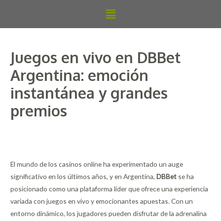
Juegos en vivo en DBBet
Argentina: emoción
instantánea y grandes
premios
El mundo de los casinos online ha experimentado un auge
significativo en los últimos años, y en Argentina,
DBBet
se ha
posicionado como una plataforma líder que ofrece una experiencia
variada con juegos en vivo y emocionantes apuestas. Con un
entorno dinámico, los jugadores pueden disfrutar de la adrenalina