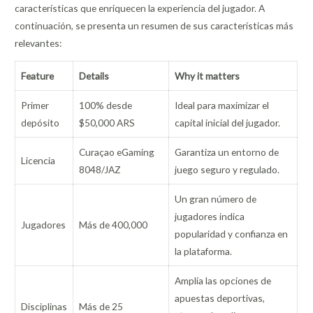
características que enriquecen la experiencia del jugador. A
continuación, se presenta un resumen de sus características más
relevantes:
Feature
Details
Why it matters
Primer
100% desde
Ideal para maximizar el
depósito
$50,000 ARS
capital inicial del jugador.
Curaçao eGaming
Garantiza un entorno de
Licencia
8048/JAZ
juego seguro y regulado.
Un gran número de
jugadores indica
Jugadores
Más de 400,000
popularidad y confianza en
la plataforma.
Amplía las opciones de
apuestas deportivas,
Disciplinas
Más de 25