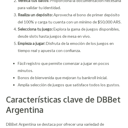
Verifica tus datos:
Proporciona la documentación necesaria
para validar tu identidad.
Realiza un depósito:
Aprovecha el bono de primer depósito
del 100% y carga tu cuenta con un mínimo de $50,000 ARS.
Selecciona tu juego:
Explora la gama de juegos disponibles,
desde slots hasta juegos de mesa en vivo.
Empieza a jugar:
Disfruta de la emoción de los juegos en
tiempo real y apuesta con confianza.
Fácil registro que permite comenzar a jugar en pocos
minutos.
Bonos de bienvenida que mejoran tu bankroll inicial.
Amplia selección de juegos que satisface todos los gustos.
Características clave de DBBet
Argentina
DBBet Argentina se destaca por ofrecer una variedad de