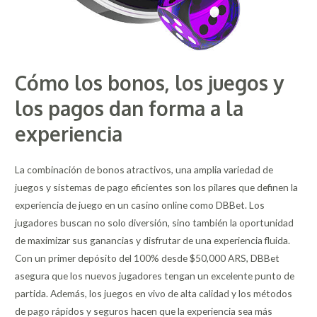
Cómo los bonos, los juegos y
los pagos dan forma a la
experiencia
La combinación de bonos atractivos, una amplia variedad de
juegos y sistemas de pago eficientes son los pilares que definen la
experiencia de juego en un casino online como DBBet. Los
jugadores buscan no solo diversión, sino también la oportunidad
de maximizar sus ganancias y disfrutar de una experiencia fluida.
Con un primer depósito del 100% desde $50,000 ARS, DBBet
asegura que los nuevos jugadores tengan un excelente punto de
partida. Además, los juegos en vivo de alta calidad y los métodos
de pago rápidos y seguros hacen que la experiencia sea más