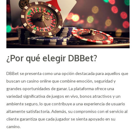
¿Por qué elegir DBBet?
DBBet se presenta como una opción destacada para aquellos que
buscan un casino online que combine emoción, seguridad y
grandes oportunidades de ganar. La plataforma ofrece una
variedad significativa de juegos en vivo, bonos atractivos y un
ambiente seguro, lo que contribuye a una experiencia de usuario
altamente satisfactoria. Además, su compromiso con el servicio al
cliente garantiza que cada jugador se sienta apoyado en su
camino.